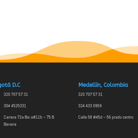
otá D.C
Medellín, Colombia
320 707 57 31
320 707 57 31
304 4525331
324 433 0959
Carrera 72a Bis a#11b – 75 B.
Calle 58 #45d – 56 prado centro
Bavaria